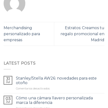
Merchandising
Estratos: Creamos tu
personalizado para
regalo promocional en
empresas
Madrid
LATEST POSTS
Stanley/Stella AW26: novedades para este
31
Jul
otoño
Comentarios desactivados
en
Stanley/Stella
AW26:
Cómo una cámara llavero personalizada
03
novedades
Jul
marca la diferencia
para