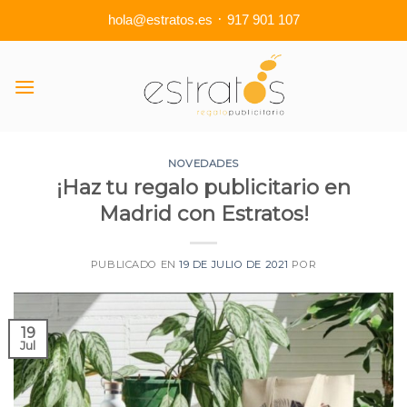
·
hola@estratos.es
917 901 107
Skip
to
content
NOVEDADES
¡Haz tu regalo publicitario en
Madrid con Estratos!
PUBLICADO EN
19 DE JULIO DE 2021
POR
19
Jul