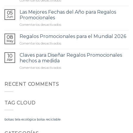
Comentarios desactivados
en
este
Cómo
otoño
una
Las Mejores Fechas del Año para Regalos
05
cámara
Jun
Promocionales
llavero
Comentarios desactivados
en
personalizada
Las
marca
Mejores
Regalos Promocionales para el Mundial 2026
la
08
Fechas
diferencia
May
Comentarios desactivados
en
del
Regalos
Año
Promocionales
Claves para Diseñar Regalos Promocionales
para
10
para
Abr
hechos a medida
Regalos
el
Promocionales
Comentarios desactivados
en
Mundial
Claves
2026
para
Diseñar
RECENT COMMENTS
Regalos
Promocionales
hechos
TAG CLOUD
a
medida
bolsas tela ecológica bolsa reciclable