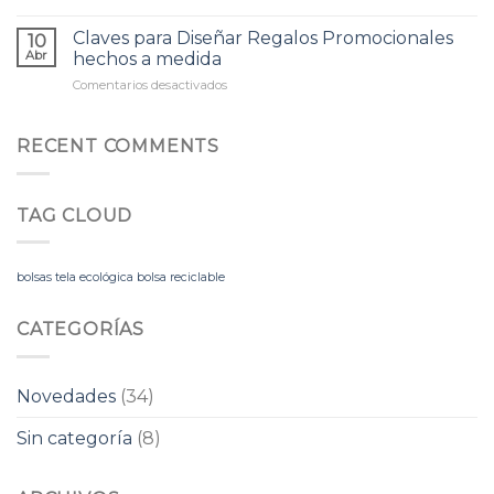
Regalos
Año
Promocionales
Claves para Diseñar Regalos Promocionales
para
10
para
Abr
hechos a medida
Regalos
el
Promocionales
Comentarios desactivados
en
Mundial
Claves
2026
para
Diseñar
RECENT COMMENTS
Regalos
Promocionales
hechos
TAG CLOUD
a
medida
bolsas tela ecológica bolsa reciclable
CATEGORÍAS
Novedades
(34)
Sin categoría
(8)