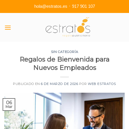
·
hola@estratos.es
917 901 107
Skip
to
content
SIN CATEGORÍA
Regalos de Bienvenida para
Nuevos Empleados
PUBLICADO EN
6 DE MARZO DE 2026
POR
WEB ESTRATOS
06
Mar