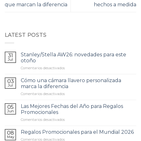
que marcan la diferencia
hechos a medida
LATEST POSTS
Stanley/Stella AW26: novedades para este
31
Jul
otoño
Comentarios desactivados
en
Stanley/Stella
AW26:
Cómo una cámara llavero personalizada
03
novedades
Jul
marca la diferencia
para
Comentarios desactivados
en
este
Cómo
otoño
una
Las Mejores Fechas del Año para Regalos
05
cámara
Jun
Promocionales
llavero
Comentarios desactivados
en
personalizada
Las
marca
Mejores
Regalos Promocionales para el Mundial 2026
la
08
Fechas
diferencia
May
Comentarios desactivados
en
del